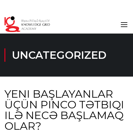
Login
UNCATEGORIZED
YENI BAŞLAYANLAR
ÜÇÜN PINCO TƏTBIQI
ILƏ NECƏ BAŞLAMAQ
OLAR?