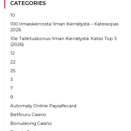
CATEGORIES
10
100 Ilmaiskierrosta Ilman Kierrätystä – Käteisopas
2026
10e Talletusbonus Ilman Kierrätystä: Katso Top 3
(2026)
12
22
25
3
7
9
Automaty Online Paysafecard
Betfouru Casino
Bonuskong Casino