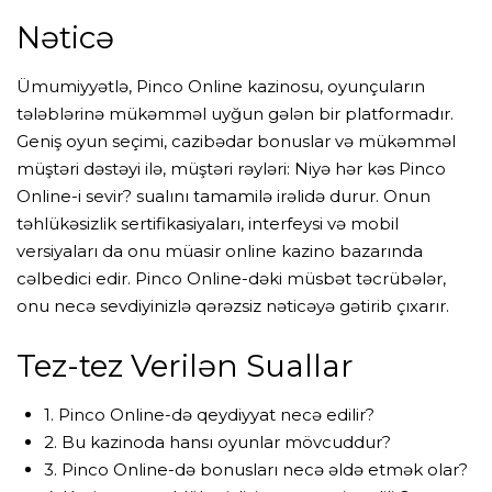
Nəticə
Ümumiyyətlə, Pinco Online kazinosu, oyunçuların
tələblərinə mükəmməl uyğun gələn bir platformadır.
Geniş oyun seçimi, cazibədar bonuslar və mükəmməl
müştəri dəstəyi ilə, müştəri rəyləri: Niyə hər kəs Pinco
Online-i sevir? sualını tamamilə irəlidə durur. Onun
təhlükəsizlik sertifikasiyaları, interfeysi və mobil
versiyaları da onu müasir online kazino bazarında
cəlbedici edir. Pinco Online-dəki müsbət təcrübələr,
onu necə sevdiyinizlə qərəzsiz nəticəyə gətirib çıxarır.
Tez-tez Verilən Suallar
1. Pinco Online-də qeydiyyat necə edilir?
2. Bu kazinoda hansı oyunlar mövcuddur?
3. Pinco Online-də bonusları necə əldə etmək olar?