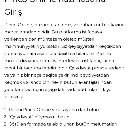
Giriş
Pinco Online, bazarda tanınmış və etibarlı online kazino
markalarından biridir. Bu platforma istifadəyə
veriləndən bəri müntəzəm olaraq müştəri
məmnuniyyətini yüksəldir. Siz qeydiyyatdan keçdikdən
sonra oyunlara asanlıqla daxil ola bilərsiniz. Kazino
müasir dizaynı və intuitiv interfeysi ilə istifadəçilərinə
rahat bir təcrübə təqdim edir. Qeydiyyat prosesi sadədir
və yalnız bir neçə dəqiqə çəkir. İndi qeydiyyatdan
keçmək və Pinco Online-in bütün avantajlarından
yararlanmaq üçün aşağıdakı sadə addımları izləyə
bilərsiniz:
Rəsmi Pinco Online veb saytına daxil olun.
“Qeydiyyat” düyməsini basın.
Görülən formada tələb olunan bütün məlumatları