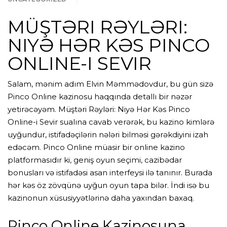
MÜŞTƏRI RƏYLƏRI:
NIYƏ HƏR KƏS PINCO
ONLINE-I SEVIR
Salam, mənim adım Elvin Məmmədovdur, bu gün sizə
Pinco Online kazinosu haqqında detallı bir nəzər
yetirəcəyəm. Müştəri Rəyləri: Niyə Hər Kəs Pinco
Online-i Sevir sualına cavab verərək, bu kazino kimlərə
uyğundur, istifadəçilərin nələri bilməsi gərəkdiyini izah
edəcəm. Pinco Online müasir bir online kazino
platformasıdır ki, geniş oyun seçimi, cazibədar
bonusları və istifadəsi asan interfeysi ilə tanınır. Burada
hər kəs öz zövqünə uyğun oyun tapa bilər. İndi isə bu
kazinonun xüsusiyyətlərinə daha yaxından baxaq.
Pinco Online Kazinosuna