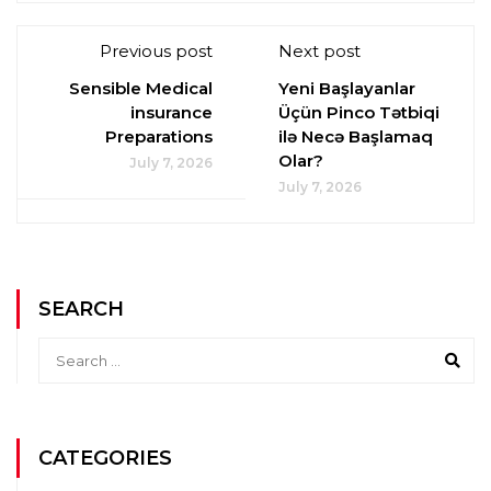
Previous post
Next post
Sensible Medical
Yeni Başlayanlar
insurance
Üçün Pinco Tətbiqi
Preparations
ilə Necə Başlamaq
Olar?
July 7, 2026
July 7, 2026
SEARCH
CATEGORIES