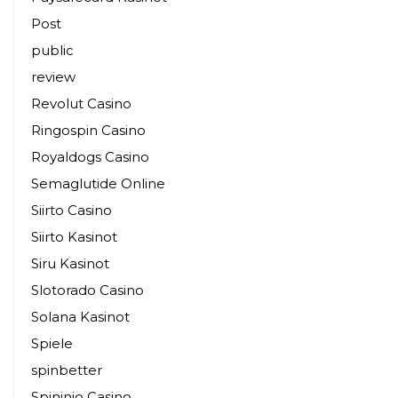
Post
public
review
Revolut Casino
Ringospin Casino
Royaldogs Casino
Semaglutide Online
Siirto Casino
Siirto Kasinot
Siru Kasinot
Slotorado Casino
Solana Kasinot
Spiele
spinbetter
Spininio Casino