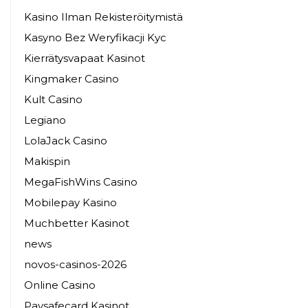
Kasino Ilman Rekisteröitymistä
Kasyno Bez Weryfikacji Kyc
Kierrätysvapaat Kasinot
Kingmaker Casino
Kult Casino
Legiano
LolaJack Casino
Makispin
MegaFishWins Casino
Mobilepay Kasino
Muchbetter Kasinot
news
novos-casinos-2026
Online Casino
Paysafecard Kasinot