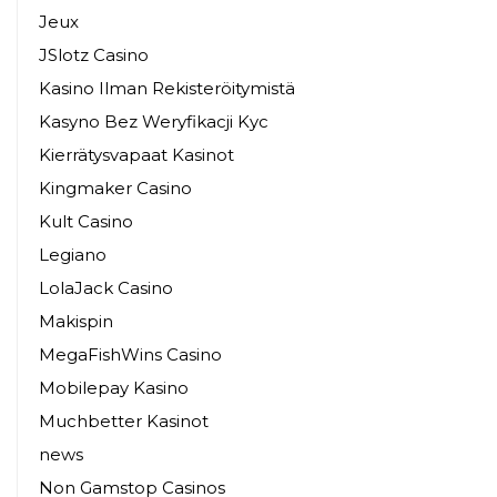
Jeux
JSlotz Casino
Kasino Ilman Rekisteröitymistä
Kasyno Bez Weryfikacji Kyc
Kierrätysvapaat Kasinot
Kingmaker Casino
Kult Casino
Legiano
LolaJack Casino
Makispin
MegaFishWins Casino
Mobilepay Kasino
Muchbetter Kasinot
news
Non Gamstop Casinos