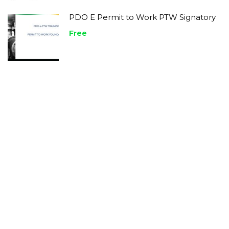
PDO E Permit to Work PTW Signatory
Free