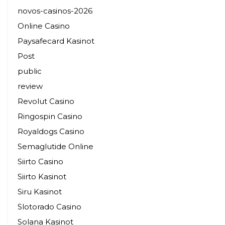
novos-casinos-2026
Online Casino
Paysafecard Kasinot
Post
public
review
Revolut Casino
Ringospin Casino
Royaldogs Casino
Semaglutide Online
Siirto Casino
Siirto Kasinot
Siru Kasinot
Slotorado Casino
Solana Kasinot