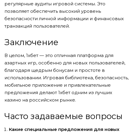
регулярные аудиты игровой системы. Это
позволяет обеспечить высокий уровень
безопасности личной информации и финансовых
транзакций пользователей.
Заключение
В целом, 1хбет — это отличная платформа для
азартных игр, особенно для новых пользователей,
благодаря щедрым бонусам и простоте в
использовании. Игровая библиотека, безопасность,
мобильное приложение и привлекательные
предложения делают 1хбет одним из лучших
казино на российском рынке.
Часто задаваемые вопросы
Какие специальные предложения для новых