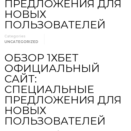
ПРЕДЛОЖЕНИЯ ДЛЯ
НОВЫХ
ПОЛЬЗОВАТЕЛЕЙ
Categories
UNCATEGORIZED
ОБЗОР 1ХБЕТ
ОФИЦИАЛЬНЫЙ
САЙТ:
СПЕЦИАЛЬНЫЕ
ПРЕДЛОЖЕНИЯ ДЛЯ
НОВЫХ
ПОЛЬЗОВАТЕЛЕЙ