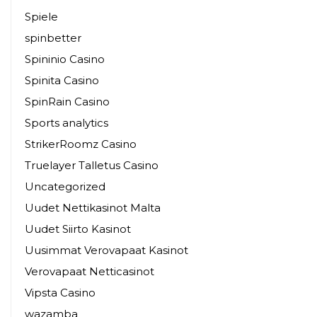
Spiele
spinbetter
Spininio Casino
Spinita Casino
SpinRain Casino
Sports analytics
StrikerRoomz Casino
Truelayer Talletus Casino
Uncategorized
Uudet Nettikasinot Malta
Uudet Siirto Kasinot
Uusimmat Verovapaat Kasinot
Verovapaat Netticasinot
Vipsta Casino
wazamba