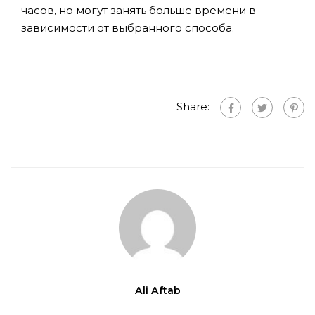
часов, но могут занять больше времени в
зависимости от выбранного способа.
Share:
Ali Aftab