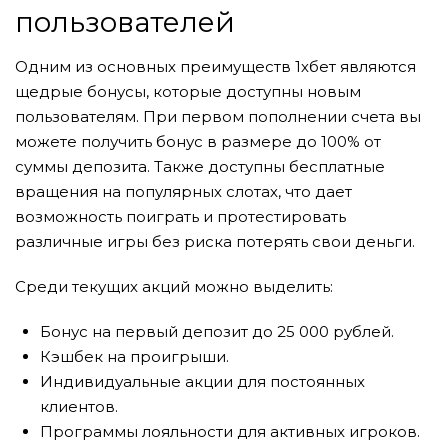
пользователей
Одним из основных преимуществ 1хбет являются
щедрые бонусы, которые доступны новым
пользователям. При первом пополнении счета вы
можете получить бонус в размере до 100% от
суммы депозита. Также доступны бесплатные
вращения на популярных слотах, что дает
возможность поиграть и протестировать
различные игры без риска потерять свои деньги.
Среди текущих акций можно выделить:
Бонус на первый депозит до 25 000 рублей.
Кэшбек на проигрыши.
Индивидуальные акции для постоянных
клиентов.
Программы лояльности для активных игроков.