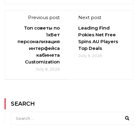
Previous post
Next post
Топ советы по
Leading Find
1хБет
Pokies Net Free
персонализация
Spins AU Players
интерфейса
Top Deals
кабинета
July 9, 2026
Customization
July 8, 2026
SEARCH