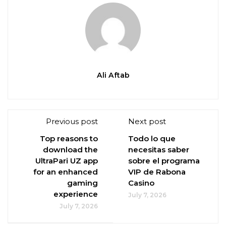
Ali Aftab
Previous post
Next post
Top reasons to
Todo lo que
download the
necesitas saber
UltraPari UZ app
sobre el programa
for an enhanced
VIP de Rabona
gaming
Casino
experience
July 7, 2026
July 7, 2026