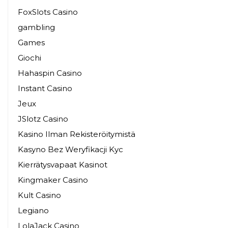
FoxSlots Casino
gambling
Games
Giochi
Hahaspin Casino
Instant Casino
Jeux
JSlotz Casino
Kasino Ilman Rekisteröitymistä
Kasyno Bez Weryfikacji Kyc
Kierrätysvapaat Kasinot
Kingmaker Casino
Kult Casino
Legiano
LolaJack Casino