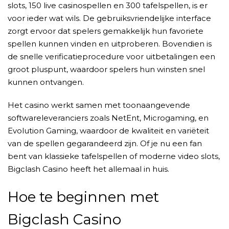
slots, 150 live casinospellen en 300 tafelspellen, is er
voor ieder wat wils. De gebruiksvriendelijke interface
zorgt ervoor dat spelers gemakkelijk hun favoriete
spellen kunnen vinden en uitproberen. Bovendien is
de snelle verificatieprocedure voor uitbetalingen een
groot pluspunt, waardoor spelers hun winsten snel
kunnen ontvangen.
Het casino werkt samen met toonaangevende
softwareleveranciers zoals NetEnt, Microgaming, en
Evolution Gaming, waardoor de kwaliteit en variëteit
van de spellen gegarandeerd zijn. Of je nu een fan
bent van klassieke tafelspellen of moderne video slots,
Bigclash Casino heeft het allemaal in huis.
Hoe te beginnen met
Bigclash Casino