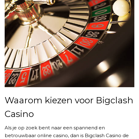
Waarom kiezen voor Bigclash
Casino
Als je op zoek bent naar een spannend en
betrouwbaar online casino, dan is Bigclash Casino de