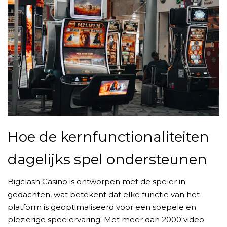
Hoe de kernfunctionaliteiten
dagelijks spel ondersteunen
Bigclash Casino is ontworpen met de speler in
gedachten, wat betekent dat elke functie van het
platform is geoptimaliseerd voor een soepele en
plezierige speelervaring. Met meer dan 2000 video