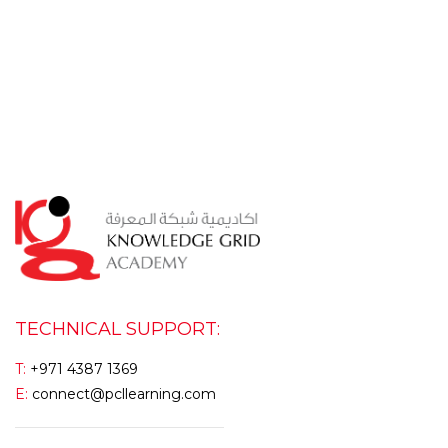
TECHNICAL SUPPORT:
T:
+971 4387 1369
E:
connect@pcllearning.com