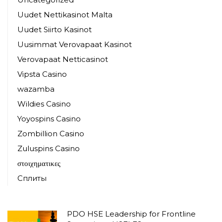
Uudet Nettikasinot Malta
Uudet Siirto Kasinot
Uusimmat Verovapaat Kasinot
Verovapaat Netticasinot
Vipsta Casino
wazamba
Wildies Casino
Yoyospins Casino
Zombillion Casino
Zuluspins Casino
στοιχηματικες
Сплиты
PDO HSE Leadership for Frontline