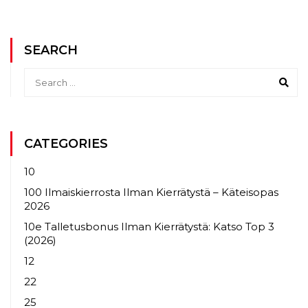
SEARCH
CATEGORIES
10
100 Ilmaiskierrosta Ilman Kierrätystä – Käteisopas
2026
10e Talletusbonus Ilman Kierrätystä: Katso Top 3
(2026)
12
22
25